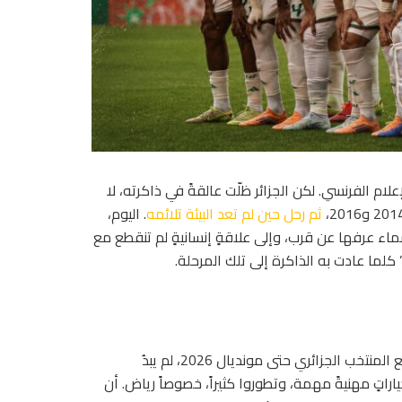
م الفرنسي. لكن الجزائر ظلّت عالقةً في ذاكرته، لا
ثم رحل حين لم تعد البيئة تلائمه
. اليوم،
ماء عرفها عن قرب، وإلى علاقةٍ إنسانيةٍ لم تنقطع مع
 كلما عادت به الذاكرة إلى تلك المرحلة.
حين سُئل عن استمرار عيسى ماندي ونبيل بن طالب ورياض محرز مع المنتخب الجزائري حتى مونديال 2026، لم يبدُ
اراتٍ مهنيةً مهمة، وتطوروا كثيراً، خصوصاً رياض. أن