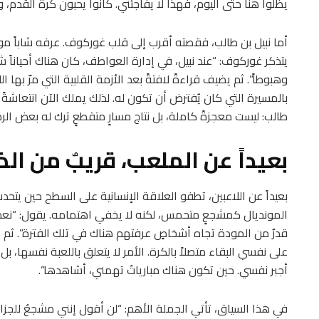
يظلوا هنا حتى اليوم، فهذا لا يفاجئني. كانوا يحبون كرة القدم، و
أما نبيل بن طالب، فقصته أقرب إلى قلب غوركوف. عرفه شاباً موهوب
يتذكر غوركوف: “عند نبيل، في إدارة العواطف، كان هناك أحياناً 
وهبوطاً”. ثم يضيف قراءةً لافتةً بعد الأزمة القلبية التي مرّ بها ال
بالمسيرة التي كان يُفترض أن تكون له. لذلك يملك الآن انتعاشة
طالب: ليست معجزةً كاملة، بل نتاج مسارٍ متقطعٍ ترك له بعض الرص
بعيداً عن الملعب، قريبٌ من الذ
بعيداً عن اللاعبين، تطفو العلاقة الإنسانية على السطح حين يتح
المونديال كمشجعٍ متحمس، لكنه لا يخفي اهتمامه. يقول: “نعم،
قدرٌ من المودة تجاه أشخاصٍ عرفتهم هناك في تلك الفترة”. ثم يف
على نفسي البقاء متصلاً بالكرة. الأمر لا يتعلق باللعبة نفسها، بل بال
أجبر نفسي. حين تكون هناك مبارياتٌ تهمني، أشاهدها”.
في هذا السياق، تأتي الجملة الأهم: “لن أقول إنني مشجعٌ للجزائر