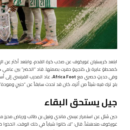
ابتعد كريستيان غوركوف عن صخب كرة القدم، وابتعد أكثر عن الإعلا
كمحطةٍ عابرة بل كتجربةٍ حفرت بصمتها. قاد “الخضر” بين عامي 2014 و2016،
وفي حديثٍ حصري مع
Africa Foot
، عاد المدرب الفرنسي إلى أس
بلدٍ ترك فيه شيئاً من أثره. كان قد تحدث سابقاً عن “حنينٍ ومودة”
جيل يستحق البقاء
غوركوف مندهشاً. قال: “لا، كانوا شباباً في ذلك الوقت. اتخذوا خي