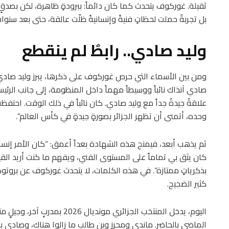
ثقيلة. غوركوف يتحدث كما كان دائماً: ببرودةٍ ظاهرة، لكن بصدقٍ و
بل تجربةٌ حملت لحظاتٍ فنيةً وإنسانيةً ظلّت عالقة، حتى بعد سنوات
وليد صادي.. رابطٌ لم ينقطع
ومن بين الأسماء التي حرص غوركوف على ذكرها، يبرز وليد صادي، ا
صادي آنذاك نائباً ووسيطاً مهماً داخل المنظومة، إلى جانب الر
علاقةٌ جيدةٌ جداً مع وليد صادي. كان نائباً في ذلك الوقت. احتفظ
وحده، أتمنى أن تظهر الجزائر بصورةٍ جيدةٍ في كأس العالم”.
ثم يذهب أبعد، فيمنح هذه الشهادة بعداً أعمق: “كان الأمر إنسا
كان يثق بي تماماً على المستوى الفني، ويفهم ما كنت أريد الق
بذكرياتٍ ممتازة”. في هذه الكلمات، لا يتحدث غوركوف عن بروتوكول
كثير الضجيج.
اليوم، يدخل المنتخب الجزائري 
الماضي بالحاضر. ماندي ومحرز وبن طالب ما زالوا هناك، وصادي با