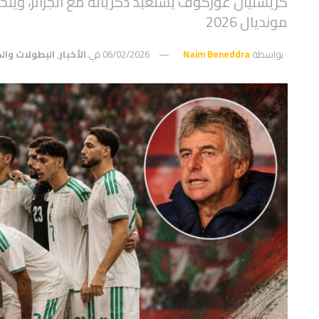
كريستيان غوركوف يستعيد ذكرياته مع الجزائر، ويت
مونديال 2026
بواسطة
Naim Beneddra
06/02/2026
في
الأخبار
,
البطولات وا