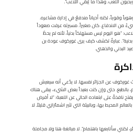
يحبون اللعب. وهذا ما يُبقي اللاعب”.
اً وقوياً، لكنه أحياناً مندفعٌ في إدارة مشاعره.
شيءٌ من الاندفاع. كان صغيراً. مسيرته عرفت صعوداً
لاعب: “هو اليوم ليس مستهلكاً بدنياً، لأنه لم يحظَ
ً بدنية”. عبارةٌ تكشف كيف يرى غوركوف عودة بن
يد البدني والذهني.
اكرة
دث غوركوف عن الجزائر نفسها. لا يدّعي أنه سيعيش
 بالطبع. حتى وإن كنت بعيداً بعض الشيء، يبقى هناك
تح نافذةً على ابتعاده الحالي عن اللعبة: “لا أفرض
عالم المحيط بها، وبالبيئة التي تثير اشمئزازي قليلاً. لا
، لكنني سأتابعها باهتمام”. لا مبالغة هنا ولا مجاملة