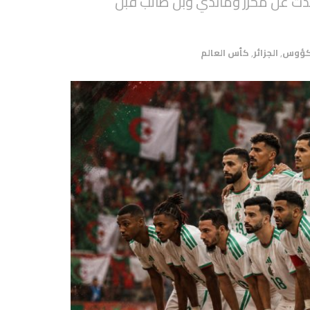
حدث عن محرز وماندي وبن طالب قبل
لكؤوس
,
الجزائر
,
كأس العالم