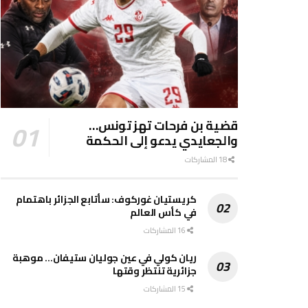
قضية بن فرحات تهز تونس…
والجعايدي يدعو إلى الحكمة
18 المشاركات
كريستيان غوركوف: سأتابع الجزائر باهتمام
في كأس العالم
16 المشاركات
ريان كولي في عين جوليان ستيفان… موهبة
جزائرية تنتظر وقتها
15 المشاركات