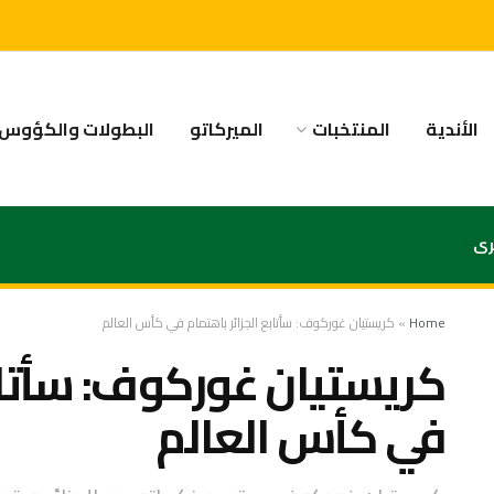
الأندية
المنتخبات
الميركاتو
البطولات والكؤوس
رى
Home
»
كريستيان غوركوف: سأتابع الجزائر باهتمام في كأس العالم
كريستيان غوركوف: سأتابع
في كأس العالم