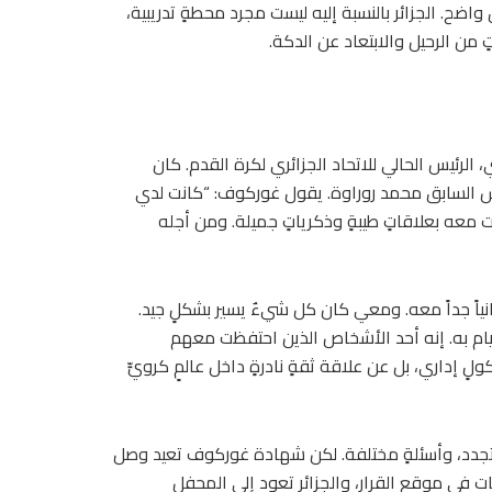
اضح. الجزائر بالنسبة إليه ليست مجرد محطةٍ تدريبية،
ٍ من الرحيل والابتعاد عن الدكة.
لرئيس الحالي للاتحاد الجزائري لكرة القدم. كان
ئيس السابق محمد روراوة. يقول غوركوف: “كانت لدي
ت معه بعلاقاتٍ طيبةٍ وذكرياتٍ جميلة. ومن أجله
نياً جداً معه. ومعي كان كل شيءٌ يسير بشكلٍ جيد.
يام به. إنه أحد الأشخاص الذين احتفظت معهم
ٍ إداري، بل عن علاقة ثقةٍ نادرةٍ داخل عالمٍ كرويٍّ
مونديال 2026 بمدربٍ آخر، وجيلٍ متجدد، وأسئلةٍ مختلفة. لكن شهادة غوركوف تعيد وصل
ت في موقع القرار، والجزائر تعود إلى المحفل