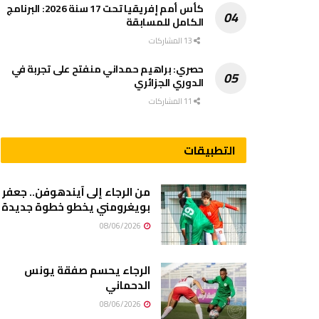
كأس أمم إفريقيا تحت 17 سنة 2026: البرنامج
الكامل للمسابقة
13 المشاركات
حصري: براهيم حمداني منفتح على تجربة في
الدوري الجزائري
11 المشاركات
التطبيقات
من الرجاء إلى آيندهوفن.. جعفر
بويغرومني يخطو خطوة جديدة
08/06/2026
الرجاء يحسم صفقة يونس
الدحماني
08/06/2026