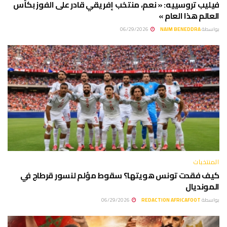
فيليب تروسييه: « نعم، منتخب إفريقي قادر على الفوز بكأس
العالم هذا العام »
بواسطة
NAIM BENEDDRA
06/29/2026
المنتخبات
كيف فقدت تونس هويتها؟ سقوط مؤلم لنسور قرطاج في
المونديال
بواسطة
REDACTION AFRICAFOOT
06/29/2026