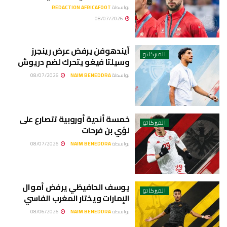
بواسطة
REDACTION AFRICAFOOT
08/07/2026
آيندهوفن يرفض عرض رينجرز
الميركاتو
وسيلتا فيغو يتحرك لضم دريوش
بواسطة
NAIM BENEDDRA
08/07/2026
خمسة أندية أوروبية تتصارع على
الميركاتو
لؤي بن فرحات
بواسطة
NAIM BENEDDRA
08/07/2026
يوسف الحافيظي يرفض أموال
الميركاتو
الإمارات ويختار المغرب الفاسي
بواسطة
NAIM BENEDDRA
08/06/2026