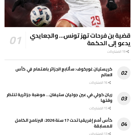
قضية بن فرحات تهز تونس… والجعايدي
يدعو إلى الحكمة
19 المشاركات
كريستيان غوركوف: سأتابع الجزائر باهتمام في كأس
العالم
16 المشاركات
ريان كولي في عين جوليان ستيفان… موهبة جزائرية تنتظر
وقتها
15 المشاركات
كأس أمم إفريقيا تحت 17 سنة 2026: البرنامج الكامل
للمسابقة
13 المشاركات