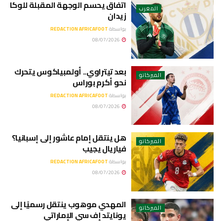
اتفاق يحسم الوجهة المقبلة للوكا
المغرب
زيدان
بواسطة
REDACTION AFRICAFOOT
08/07/2026
بعد تيتراوي.. أولمبياكوس يتحرك
الميركاتو
نحو أكرم بوراس
بواسطة
REDACTION AFRICAFOOT
08/07/2026
هل ينتقل إمام عاشور إلى إسبانيا؟
الميركاتو
فياريال يجيب
بواسطة
REDACTION AFRICAFOOT
08/07/2026
المهدي موهوب ينتقل رسميًا إلى
الميركاتو
يونايتد إف سي الإماراتي