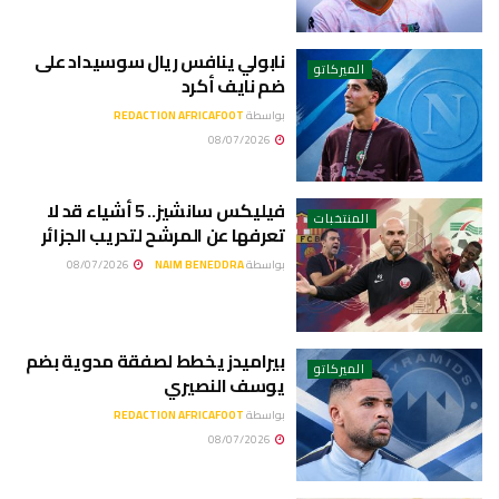
نابولي ينافس ريال سوسيداد على
الميركاتو
ضم نايف أكرد
بواسطة
REDACTION AFRICAFOOT
08/07/2026
فيليكس سانشيز.. 5 أشياء قد لا
المنتخبات
تعرفها عن المرشح لتدريب الجزائر
بواسطة
NAIM BENEDDRA
08/07/2026
بيراميدز يخطط لصفقة مدوية بضم
الميركاتو
يوسف النصيري
بواسطة
REDACTION AFRICAFOOT
08/07/2026