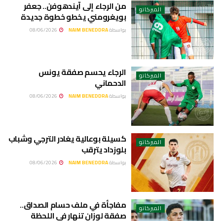
من الرجاء إلى آيندهوفن.. جعفر
الميركاتو
بويغرومني يخطو خطوة جديدة
بواسطة
NAIM BENEDDRA
08/06/2026
الرجاء يحسم صفقة يونس
الميركاتو
الدحماني
بواسطة
NAIM BENEDDRA
08/06/2026
كسيلة بوعالية يغادر الترجي وشباب
الميركاتو
بلوزداد يترقب
بواسطة
NAIM BENEDDRA
08/06/2026
مفاجأة في ملف حسام الصداق..
الميركاتو
صفقة لوزان تنهار في اللحظة