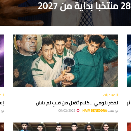
المنتخبات
الم
ر
لخضر بلومي… كلام ثقيل من قلبٍ لم ينسَ
إسم
بواسطة
NAIM BENEDDRA
06/02/2026
بوا