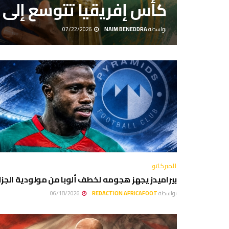
كأس إفريقيا تتوسع إلى 28 منتخبا بداية من 2027
بواسطة
NAIM BENEDDRA
07/22/2026
الميركاتو
بيراميدز يجهز هجومه لخطف ألوبا من مولودية الجزائ
بواسطة
REDACTION AFRICAFOOT
06/18/2026