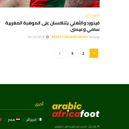
الميركاتو
فينورد والأهلي يتنافسان على الموهبة المغربية
سامي وعيسى
بواسطة
REDACTION AFRICAFOOT
05/22/2026
3
2
1
أخرى
الجزائر
مصر
© 2026 arabic.africafoot.com