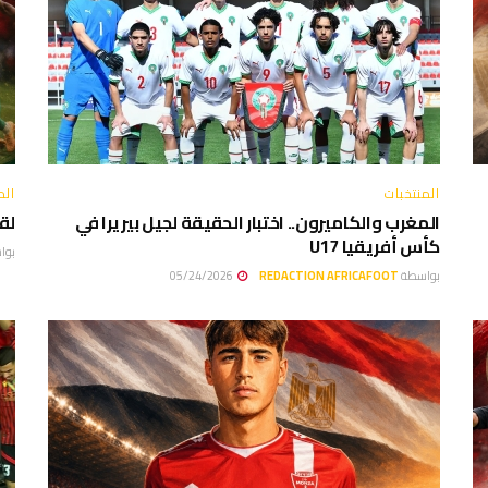
المنتخبات
ال
المغرب والكاميرون.. اختبار الحقيقة لجيل بيريرا في
لق
كأس أفريقيا U17
بوا
بواسطة
REDACTION AFRICAFOOT
05/24/2026