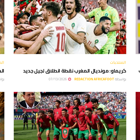
المنتخبات
الم
كريماو: مونديال المغرب نقطة انطلاق لجيل جديد
ال
بواسطة
REDACTION AFRICAFOOT
07/13/2026
بوا