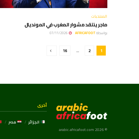
المنتخبات
ماجر ينتقد مشوار المغرب في المونديال
بواسطة
AFRICAFOOT
07/11/2026
16
…
2
1
أخرى
الجزائر
مصر
© 2026 arabic.africafoot.com