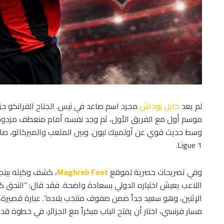
لم يعد
كايل بوداش
موسم أول مع الفريق الأول، ثم وجد نفسه أمام منعطف مزدوج: اخ
وسط حديث قوي عن أولمبيك ليون. وبين الملعب والميركاتو، صار ا
Ligue 1.
وفي تصريحات حصرية لموقع
Maghreb Foot
، كشف وكيله بينج
الإثنين، وهو سعيد جداً ضمن صفوف منتخب بلاده”. عبارة قصيرة، 
مسار فرنسي، اختار أن يفتح الباب مبكراً مع الجزائر، في خطوة ق