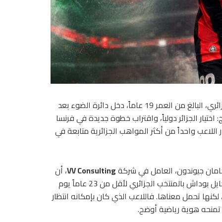
مجرد اسم صاعد في نيس. الجناح الفرانكو جزائري، البالغ من العمر 19 عاماً، دخل دائرة الضوء بعد
تيار الجزائر دولياً، واقتراب خطوة جديدة في فرنسا
للاعب واحداً من أكثر المواهب الجزائرية متابعة في
امان جيوندون، العامل في شركة
VV Consulting
، أن
اللاعب يعيش اختياره الدولي بسعادة واضحة. فقد قال: “التحق كايل بوداش بالمنتخب الجزائري لأقل من 23 عاماً يوم
لكنها تحمل معناها. فاللاعب الذي كان بإمكانه انتظار
د تمنحه هوية رياضية أوضح.