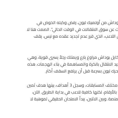
ب بوداش من أولمبيك ليون، رفض وكيله الخوض في
ث عن سوق الانتقالات في الوقت الحالي”. الصمت هنا لا
ن اللاعب، الذي قرر عدم تجديد عقده مع نيس، يقف
 “كايل بوداش مراوغ بارع ويمتلك رجلاً يسرى قوية، وهي
يد الانتقال بالكرة والمساهمة في بناء الهجمات. هذه
بوداش خاض هذا الموسم 19 مباراة مع الفريق الأول لنيس في مختلف المسابقات، وسجل 3 أهداف، بينها هدف ثمين
أرقام، لكنها كافية للاعب في بداية الطريق. الآن،
صة. وبين الاثنين، يبدأ الامتحان الحقيقي لموهبة لا