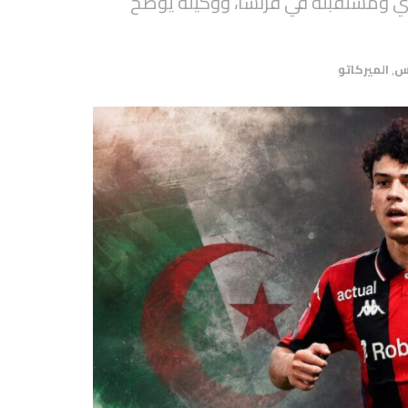
ئري ومستقبله في فرنسا، ووكيله يوضح
وس
,
الميركاتو