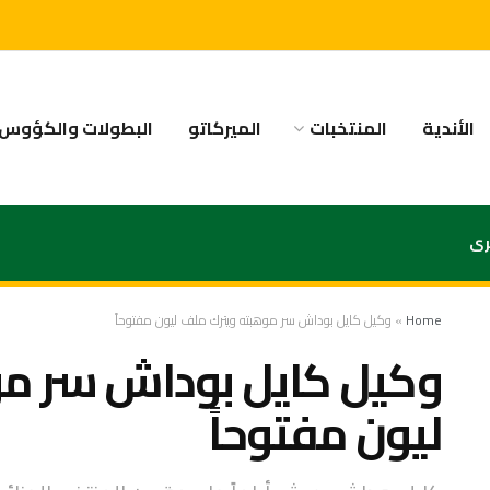
الأندية
المنتخبات
الميركاتو
البطولات والكؤوس
رى
Home
»
وكيل كايل بوداش سر موهبته ويترك ملف ليون مفتوحاً
وكيل كايل بوداش سر مو
ليون مفتوحاً