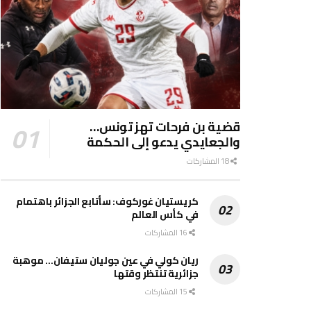
قضية بن فرحات تهز تونس…
والجعايدي يدعو إلى الحكمة
18 المشاركات
كريستيان غوركوف: سأتابع الجزائر باهتمام
في كأس العالم
16 المشاركات
ريان كولي في عين جوليان ستيفان… موهبة
جزائرية تنتظر وقتها
15 المشاركات