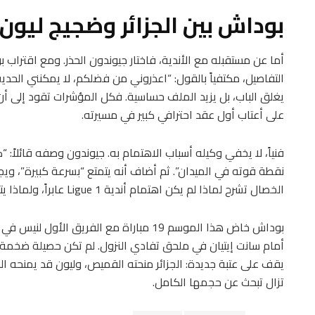
بوداش بين الجزائر وضجيج ليون
أما عن مستقبله مع الأندية، فاختار جيوندون الحذر. ومع اقترا
التفاصيل، مكتفياً بالقول: “اعذروني من فضلكم، لا يمكنني الحدي
يغلق الباب، بل يزيد الملف حساسية. فكل المؤشرات تقود إلى أ
على أعتاب أول عقد احترافي كبير في مسيرته.
فنياً، لا يخفي وكيله أسباب الاهتمام به. جيوندون وصفه قائلاً:
نقطة قوته في الميدان”. ثم أضاف أنه يتمتع “بسرعة كبيرة”، ويج
الخصال تشرح لماذا لم يكن اهتمام أندية Ligue 1 عابراً، ولماذا يتحرك ليون بسرعة قبل أن يرتفع السقف أكثر.
أمام سانت إيتيان في ملحق تفادي النزول. لم تكن حصيلة ضخمة بال
يقف على عتبة جديدة: الجزائر منحته القميص، وليون قد يمنحه المن
تزال تبحث عن حجمها الكامل.