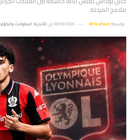
كايل بوداش يعيش أياماً حاسمة بين المنتخب الجزا
ملامح المرحلة.
بواسطة
AfricaFoot
06/03/2026
في
الأندية
,
البطولات والكؤ