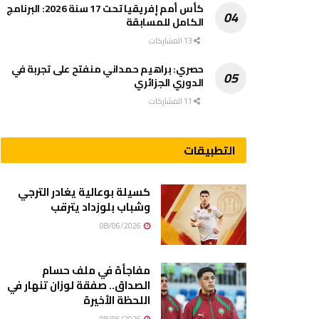
كأس أمم إفريقيا تحت 17 سنة 2026: البرنامج
الكامل للمسابقة
13 المشاركات
حصري: براهيم حمداني منفتح على تجربة في
الدوري الجزائري
11 المشاركات
التطبيقات
كسيلة بوعالية يغادر الترجي
وشباب بلوزداد يترقب
08/06/2026
مفاجأة في ملف حسام
الصداق.. صفقة لوزان تنهار في
اللحظة الأخيرة