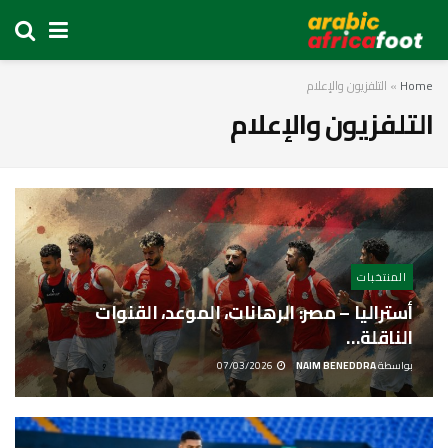
Home
»
التلفزيون والإعلام
التلفزيون والإعلام
المنتخبات
أستراليا – مصر: الرهانات، الموعد، القنوات
الناقلة…
بواسطة
NAIM BENEDDRA
07/03/2026