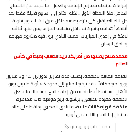
إجراءات مرتبطة بتصاريح الإقامة والعمل، ما حرمه من الاندماج
الكامل منذ اللحظة الأولى. لكنه احتاج إلى أسابيع قليلة فقط بعد
حل تلك العراقيل كي يترك بصمته داخل فرق الشباب وبرشلونة
أتلتيك. أهدافه وتحركاته داخل منطقة الجزاء، ومن بينها ثلاثية
لافتة في إحدى المباريات، جعلت النادي يرى فيه مشروع مهاجم
يستحق الرهان.
محمد صلاح يعلنها من أمريكا: نريد الذهاب بعيداً في كأس
العالم
القيمة المالية للصفقة، بحسب عدة تقارير، تدور بين 1.5 و3 ملايين
يورو، مع مكافآت قد ترفع المبلغ إلى حدود 4.5 أو 5 ملايين يورو.
الأهلي سيحتفظ أيضاً بنسبة من إعادة البيع مستقبلاً، ما يجعل
الصفقة مفيدة للطرفين: برشلونة يربح موهبة
ذات مخاطرة
منخفضة وإمكانات عالية
، والنادي المصري يحافظ على عائد
محتمل إذا انفجر اللاعب في أوروبا.
حسب فابريزيو رومانو 🗞