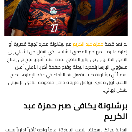
لم تعد قصة
حمزة عبد الكريم
مع برشلونة مجرد تجربة قصيرة أو
إعارة عابرة. المهاجم المصري الشاب، الذي انتقل من الأهلي إلى
النادي الكتالوني في يناير الماضي لمدة ستة أشهر، نجح في إقناع
مسؤولي البارسا بتمديد الرحلة وفتح صفحة أكبر. الأهلي أعلن
رسمياً أن برشلونة طلب تفعيل بند الشراء في عقد الإعارة، ليصبح
اللاعب أول مصري يواصل طريقه داخل منظومة النادي الإسباني
بشكل نهائي.
برشلونة يكافئ صبر حمزة عبد
الكريم
البداية لم تكن سهلة. اللاعب البالغ 18 عاماً واجه تأخراً إدارياً بسبب