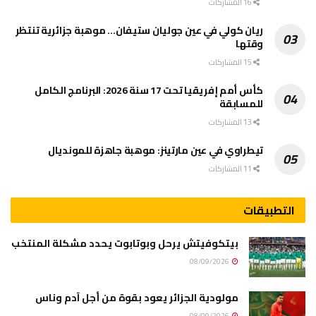
16 المشاركات
ريان كولي في عين جوليان ستيفان… موهبة جزائرية تنتظر
وقتها
15 المشاركات
كأس أمم إفريقيا تحت 17 سنة 2026: البرنامج الكامل
للمسابقة
13 المشاركات
تيطراوي في عين مارتينز: موهبة جاهزة للمونديال
11 المشاركات
التطبيقات
بيتكوفيتش يرحل وبوتابوت يحدد مشكلة المنتخب
08/09/2026
مولودية الجزائر يعود بقوة من أجل آدم وناس
08/09/2026