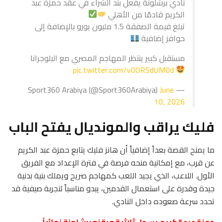
نادي برشلونة يفعل بند الشراء في عقد حمزة عبد
الكريم قادمًا من الأهلي
تبلغ قيمة الصفقة 1.5 مليون يورو بالإضافة إلى
حوافز إضافية
مستقبل كبير ينتظر المهاجم المصري مع البلوجرانا
pic.twitter.com/v0ORSdUM0d
June
— Sport360 Arabiya (@Sport360Arabiya)
10, 2026
فليك يراقب والمونديال يفتح الباب
ما يمنح القصة بعداً إضافياً أن هانز فليك يتابع حمزة عبد الكريم
عن قرب، مع إمكانية منحه فرصة في فترة الإعداد مع الفريق
الأول. اللاعب، الذي يجيد اللعب كمهاجم صريح ويملك بنية بدنية
جيدة وقدرة على استعمال القدمين، يبدو مناسباً لتجربة صيفية قد
تحدد سرعة صعوده داخل النادي.
حمزة عبد الكريم يسجل ثلاثية ويقنع برشلونة نهائياً