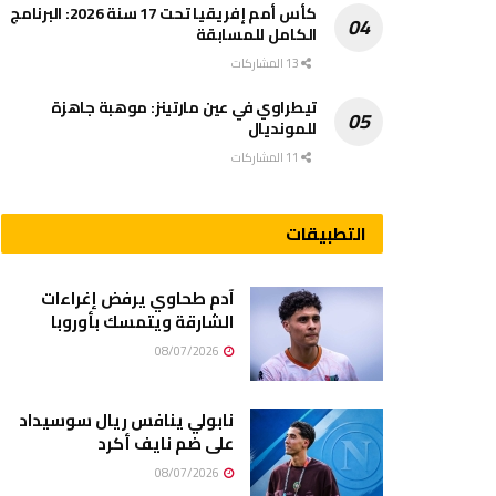
كأس أمم إفريقيا تحت 17 سنة 2026: البرنامج
الكامل للمسابقة
13 المشاركات
تيطراوي في عين مارتينز: موهبة جاهزة
للمونديال
11 المشاركات
التطبيقات
آدم طحاوي يرفض إغراءات
الشارقة ويتمسك بأوروبا
08/07/2026
نابولي ينافس ريال سوسيداد
على ضم نايف أكرد
08/07/2026