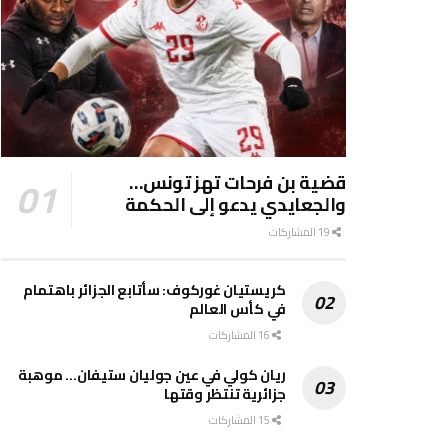
قضية بن فرحات تهز تونس…
والجعايدي يدعو إلى الحكمة
19 المشاركات
كريستيان غوركوف: سأتابع الجزائر باهتمام
في كأس العالم
16 المشاركات
ريان كولي في عين جوليان ستيفان… موهبة
جزائرية تنتظر وقتها
15 المشاركات