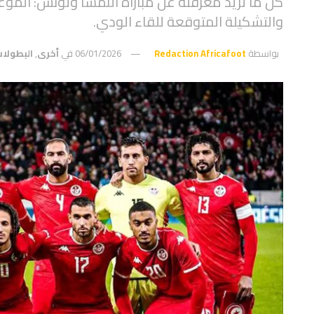
كل ما تريد معرفته عن مباراة النمسا وتونس: الموعد، 
والتشكيلة المتوقعة للقاء الودي.
بواسطة
Redaction Africafoot
06/01/2026
في
أخرى
,
البطولا