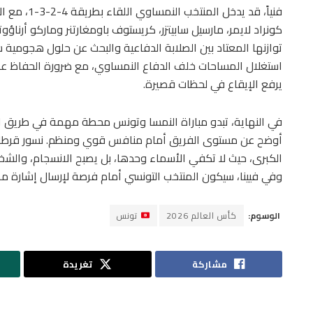
فنياً، قد يد
كونراد لايمر، مارسيل سابيتزر، كريستوف باومغارتنر وماركو أرنا
توازنها المعتاد بين الصلابة الدفاعية والبحث عن حلول هجومية 
استغلال المساحات خلف الدفاع النمساوي، مع ضرورة الحفاظ ع
يرفع الإيقاع في لحظات قصيرة.
في النهاية، تبدو مباراة النمسا وتونس محطة مهمة في طريق الت
أوضح عن مستوى الفريق أمام منافس قوي ومنظم. نسور قرطاج ي
الكبرى، حيث لا تكفي الأسماء وحدها، بل يصبح الانسجام، والشخ
وفي فيينا، سيكون المنتخب التونسي أمام فرصة لإرسال إشارة مط
الوسوم:
كأس العالم 2026
تونس
مشاركة
تغريدة