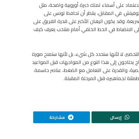
خل المنتخب النمساوي اللقاء بطريقة 4-2-3-1، مع الاعتماد على أسماء تملك خبرة أوروبية واضحة، مثل
ؤوتوفيتش. في المقابل، ينتظر أن تحافظ تونس على
سريعة. وقد يكون الرهان الأكبر على قدرة الفريق على
لى الانضباط في الخط الخلفي أمام منتخب يعرف كيف
حضير، لا لأنها ستحدد كل شيء، بل لأنها ستمنح صورة
حتاجون إلى هذا النوع من المواجهات قبل المواعيد
صية، والقدرة على التعامل مع الضغط، عناصر حاسمة.
مئنة لجماهيره قبل المرحلة المقبلة.
إرسال
مشاركة