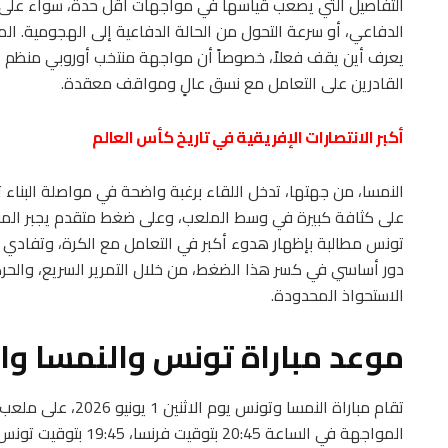
التفاصيل التي يصعب قياسها في مواجهات أقل حدة، سواء على م
الدفاعي، أو سرعة التحول من الحالة الدفاعية إلى الهجومية. الم
يعرف أين يقف فعلاً، خصوصاً أن مواجهة منتخب أوروبي منظم تم
القادرين على التعامل مع نسق عالٍ ومواقف معقدة.
أكبر الانتصارات الإفريقية في تاريخ كأس العالم
النمسا، من جهتها، تدخل اللقاء برغبة واضحة في مواصلة البناء 
على كثافة كبيرة في وسط الملعب، وعلى ضغط متقدم يجبر المن
تونس مطالبة بإظهار هدوء أكبر في التعامل مع الكرة، وتفادي
دور أساسي في كسر هذا الضغط، من خلال التمرير السريع، والحر
الاستحواذ المحدودة.
موعد مباراة تونس والنمسا وال
تقام مباراة النمسا و