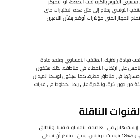
ستوى الخروج بالكرة تحت الضغط، أو التمركز
نتخب التونسي يحتاج إلى مثل هذه الاختبارات حتى
نح الجهاز الفني مؤشرات أوضح بشأن اللاعبين
تحت قيادة رانغنيك. المنتخب النمساوي يعتمد عادة
افس على ارتكاب الأخطاء في مناطقه. لذلك ستكون
 خسارتها في مناطق خطرة. كما سيكون لوسط الميدان
كة من دون كرة، والقدرة على ربط الخطوط في فترات
قنوات الناقلة
تونس يوم الاثنين 1 يونيو 2026، على ملعب إرنست هابل في العاصمة النمساوية فيينا. وتنطلق
المواجهة في الساعة 20:45 بتوقيت فرنسا، 19:45 بتوقيت تونس، و18:45 بتوقيت غرينيتش. ومن المنتظر أن تحظى