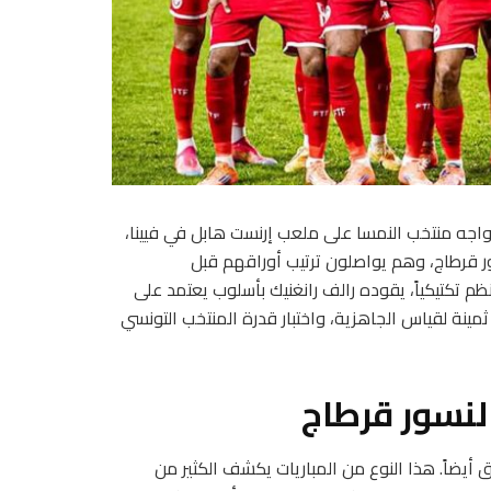
ما يواجه منتخب النمسا على ملعب إرنست هابل في فيينا،
ر قرطاج، وهم يواصلون ترتيب أوراقهم قبل
 تكتيكياً، يقوده رالف رانغنيك بأسلوب يعتمد على
مينة لقياس الجاهزية، واختبار قدرة المنتخب التونسي
لنسور قرطاج
يق أيضاً. هذا النوع من المباريات يكشف الكثير من