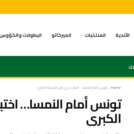
الأندية
المنتخبات
الميركاتو
البطولات والكؤوس
رى
Home
»
تونس أمام النمسا… اختبار جدي قبل المرحلة الكبرى
تونس أمام النمسا… اختبا
الكبرى