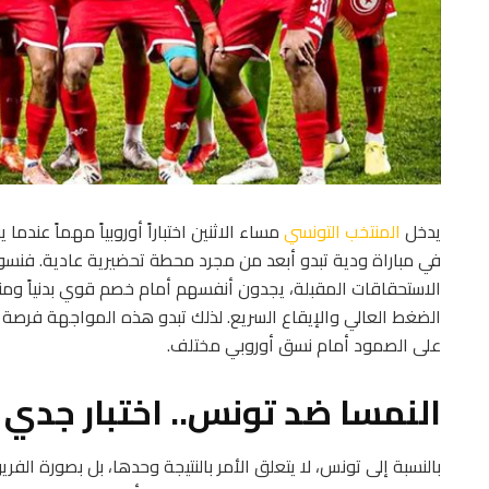
يدخل
المنتخب التونسي
مساء الاثنين اختباراً أوروبياً مهماً عند
في مباراة ودية تبدو أبعد من مجرد محطة تحضيرية عادية. فنسو
الاستحقاقات المقبلة، يجدون أنفسهم أمام خصم قوي بدنياً ومنظم
الضغط العالي والإيقاع السريع. لذلك تبدو هذه المواجهة فرصة ث
على الصمود أمام نسق أوروبي مختلف.
النمسا ضد تونس.. اختبار جدي 
بالنسبة إلى تونس، لا يتعلق الأمر بالنتيجة وحدها، بل بصورة الفر