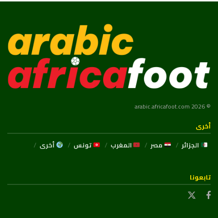
© 2026 arabic.africafoot.com
أخرى
الجزائر
مصر
المغرب
تونس
أخرى
تابعونا