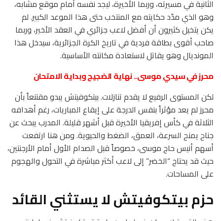
الثانية في مسيرته، وربما الأخيرة، ليجد نفسه أمام موقع مشابه،
وهو الذي مدّد حكايته مع المنتخب حتى هذا الموعد الكبير. لم
يكن يتخيل كثيرون أن أفضل لاعب جزائري في العقد الأخير، وربما
صاحب أقوى بطاقة فردية في تاريخ الكرة الجزائرية، سيدخل هذا
المونديال وهو يقاتل لاستعادة مكانته الأساسية.
محرز في سيدي موسى.. نهاية الضجيج وبداية الامتحان
لكن المستوى الرفيع لا يقدم تنازلات. بيتكوفيتش يبدو مقتنعاً بأن
محرز لم يعد مؤثراً بنفس الدرجة على إيقاع المباريات، رغم أهدافه
الثلاثة في كأس إفريقيا الأخيرة قبل أشهر قليلة. المدرب يبحث عن
جناح يمنح السرعة، العمق، الضغط والحيوية. ومن هنا ارتفعت
أسهم أنيس حاج موسى، خصوصاً قبل الصدام الأول أمام الأرجنتين،
حيث قد يحتاج “الخضر” إلى لاعب أكثر مباشرة في التحول والهجوم
على المساحات.
حزم بيتكوفيتش لا يستثني القائد