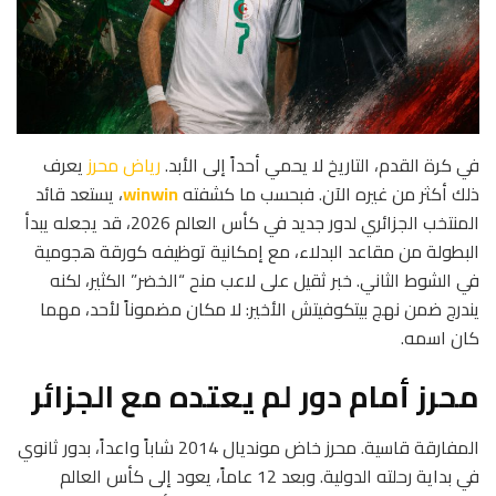
في كرة القدم، التاريخ لا يحمي أحداً إلى الأبد.
رياض محرز
يعرف
ذلك أكثر من غيره الآن. فبحسب ما كشفته
winwin
، يستعد قائد
المنتخب الجزائري لدور جديد في كأس العالم 2026، قد يجعله يبدأ
البطولة من مقاعد البدلاء، مع إمكانية توظيفه كورقة هجومية
في الشوط الثاني. خبر ثقيل على لاعب منح “الخضر” الكثير، لكنه
يندرج ضمن نهج بيتكوفيتش الأخير: لا مكان مضموناً لأحد، مهما
كان اسمه.
محرز أمام دور لم يعتده مع الجزائر
المفارقة قاسية. محرز خاض مونديال 2014 شاباً واعداً، بدور ثانوي
في بداية رحلته الدولية. وبعد 12 عاماً، يعود إلى كأس العالم