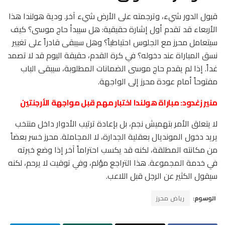
قبول الدور شيء، وترجمته على الأرض شيء آخر. ودية هولندا هذا
الأربعاء قد تقدم أول إشارة حقيقية: هل سيبدأ حاج موسى؟ كيف
سيتعامل محرز مع الجلوس احتياطياً؟ وهل سيبقى قادراً على تغيير
نسق المباراة عند دخوله؟ في كرة القدم، حقيقة اليوم قد لا تصمد
غداً. إذا لم يقدم حاج موسى الضمانات المطلوبة، سيبقى الباب
مفتوحاً أمام عودة محرز إلى الواجهة.
منير زغدود: مباراة هولندا اختبار مهم قبل مواجهة الأرجنتين
لا يتعلق الأمر بتهميش نجم، بل بإعادة ترتيب الأدوار داخل منتخب
يريد دخول المونديال بعقلية الجدارة، لا المجاملة. محرز خسر بعضاً
من مكانته المطلقة، لكنه قد يكسب احتراماً آخر إذا وضع خبرته
في خدمة المجموعة. هذا التراجع مؤلم، وفي توقيت لا يرحم، لكنه
سيقول الكثير عن الرجل قبل اللاعب.
الوسوم:
رياض محرز