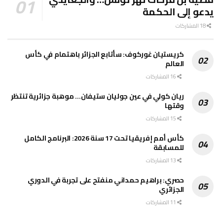
يدعو إلى الحكمة
18 المشاركات
كريستيان غوركوف: سأتابع الجزائر باهتمام في كأس
العالم
16 المشاركات
ريان كولي في عين جوليان ستيفان… موهبة جزائرية تنتظر
وقتها
15 المشاركات
كأس أمم إفريقيا تحت 17 سنة 2026: البرنامج الكامل
للمسابقة
13 المشاركات
حصري: براهيم حمداني منفتح على تجربة في الدوري
الجزائري
11 المشاركات