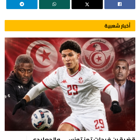
أخبار شعبية
قضية بن فرحات تهز تونس… والجعايدي