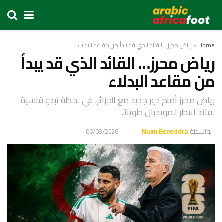
Home
»
رياض محرز… القائد الذي قد يبدأ من مقاعد البدلاء
رياض محرز… القائد الذي قد يبدأ
من مقاعد البدلاء
رياض محرز أمام دور جديد مع الجزائر، في لحظة تبدو قاسية
لقائد انتظر المونديال طويلاً.
بواسطة
Naim Beneddra
06/03/2026