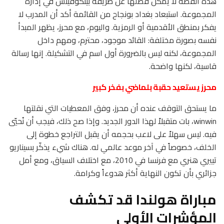
هذه القصة لا يمكن فصلها عن طريقة بيتكوفيتش في إدارة
المجموعة. استبعاد بغداد بونجاح من القائمة أكد أن المدرب لا
يفكر بمنطق الأقدمية أو الرمزية. واليوم، مع محرز، يظهر المبدأ
نفسه بصورة مختلفة: القائد موجود، محترم، ومهم داخل
المجموعة، لكنه ليس بالضرورة أول اسم في التشكيلة. إنها رسالة
قاسية، لكنها واضحة.
محرز يستعيد حقبة بلماضي بفخر كبير
ما يستحق التوقف عنده أن محرز، وفق المعطيات التي نقلتها
winwin، بات متقبلاً لهذا الدور الجديد. وإذا صح ذلك، فيجب أن نُحيّي
فيه. ليس سهلاً على لاعب بحجمه أن يقبل التراجع خطوة إلى
الخلف، خصوصاً في آخر موعد عالمي له. هناك شيء يذكّر بسيناريو
تييري هنري مع فرنسا في 2010، مع اختلاف السياق، ومع أمل
جزائري بأن تكون النهاية أكثر هدوءاً وكرامة.
مباراة هولندا قد تكشف
المؤشرات الأولى