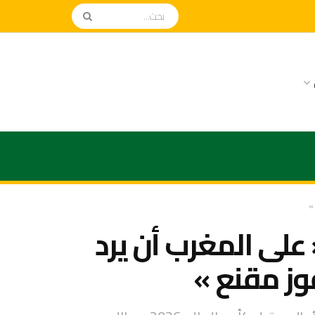
»
على المغرب أن يرد
وز مقنع »