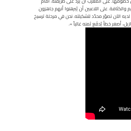
 خصومها. على المغرب أن يردّ على طريقته. أمام
والكثافة. على اللاعبين أن يُبرهنوا أنهم جاهزون
ه الآن تصوّر محدّد لتشكيلته. نحن في مرحلة ترسيخ
زيل، أصغر خطأ يُدفَع ثمنه غالياً ».