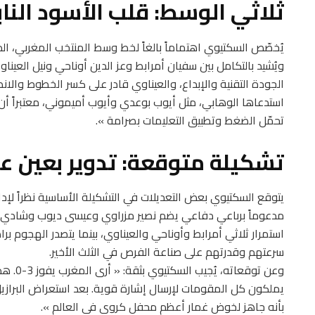
ثلاثي الوسط: قلب الأسود النا
يُخصّص السكتيوي اهتماماً بالغاً لخط وسط المنتخب المغربي، الذي 
ويُشيد بالتكامل بين سفيان أمرابط وعز الدين أوناحي ونيل العيناوي:
الجودة التقنية والإبداع، والعيناوي قادر على كسر الخطوط والانط
استدعاها الوهابي، مثل أيوب بوعدي وأيوب أميموني، معتبراً أ
تحمّل الضغط وتطبيق التعليمات بصرامة ».
تشكيلة متوقعة: تدوير بعين على
يتوقع السكتيوي بعض التعديلات في التشكيلة الأساسية نظراً لإد
مدعوماً برباعي دفاعي يضم نصير مزراوي وعيسى ديوب وشادي ر
استمرار ثلاثي أمرابط وأوناحي والعيناوي، بينما يتصدر الهجوم ب
سرعتهم وقدرتهم على صناعة الفرص في الثلث الأخير.
وعن توق
يملكون كل المقومات لإرسال إشارة قوية. بعد استعراض البرازيل، ع
بأنه جاهز لخوض غمار أعظم محفل كروي في العالم ».