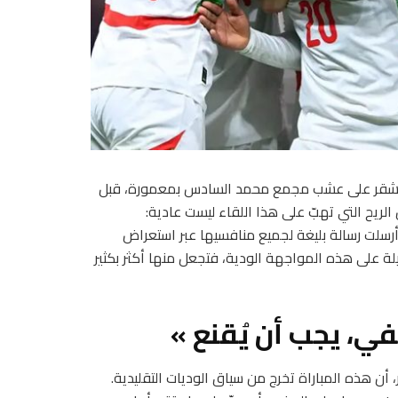
مدغشقر على عشب مجمع محمد السادس بمعمورة، قبل
اتجاه الولايات المتحدة حيث ينتظره مونديال 2026. لكن الريح التي تهبّ على هذا اللقاء ليست عادية:
 أرسلت رسالة بليغة لجميع منافسيها عبر استعراض
لة على هذه المواجهة الودية، فتجعل منها أكثر بكثير
ي، يجب أن يُقنع »
أن هذه المباراة تخرج من سياق الوديات التقليدية.