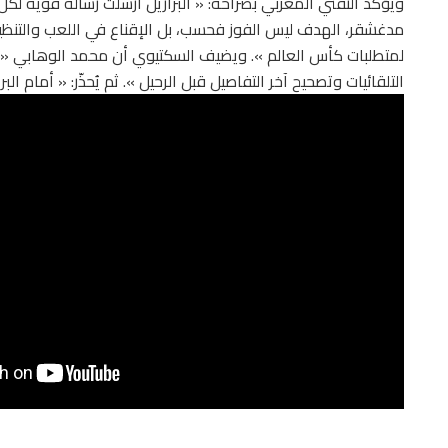
ويؤكد التقني المغربي بصراحة: « البرازيل أرسلت رسالة قوية لكل
مدغشقر، الهدف ليس الفوز فحسب، بل الإقناع في اللعب والتنظيم 
لمتطلبات كأس العالم ». ويضيف السكتيوي أن محمد الوهابي « لدي
التلقائيات وتصحيح آخر التفاصيل قبل الرحيل ». ثم يُحذّر: « أمام البرا