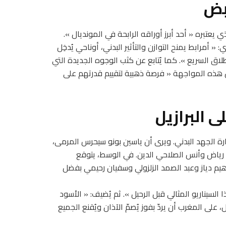
بض
يعتبره « أحد أبرز أوراقه الرابحة في المونديال ».
 « أمرابط يمنح التوازن والتأثير البدني، أوناحي يُدخِل
لاق السريع ». كما يُتابع عن كثب الوجوه الجديدة التي
ن هذه المواجهة « فرصة ذهبية لتقييم قدرتهم على
 البرازيل
ارة الجهد البدني. ويرى أن ياسين بونو سيحرس المرمى،
ياض وأنس الصلاحي الدين. في الوسط، يتوقع
راهيم دياز وعبد الصمد الزلزولي وسفيان رحيمي بفضل
عاته، يُجيب السكتيوي بثقة: « أرى المغرب يفوز 3-0. هذا السيناريو المثالي قبل الرحيل ». ثم يُضيف: « الأسود
لى المغرب أن يردّ بفوز يُصمّ الآذان ويُقنع الجميع