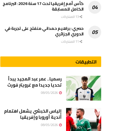
كأس أمم إفريقيا تحت 17 سنة 2026: البرنامج
الكامل للمسابقة
13 المشاركات
حصري: براهيم حمداني منفتح على تجربة في
الدوري الجزائري
11 المشاركات
التطبيقات
رسميا.. عمر عبد المجيد يبدأ
تحديا جديدا مع غرويتر فورث
08/05/2026
إلياس الخبشي يشعل اهتمام
أندية أوروبا وإفريقيا
08/05/2026