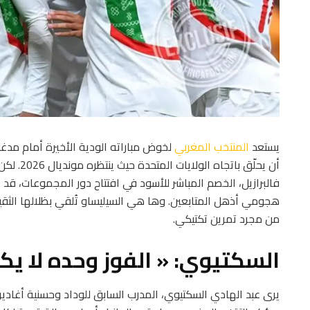
يستعد
المنتخب المغربي
لخوض مباراته الودية الأخيرة أمام 
أن يحلّق ب
فالبرازيل، الخصم المباشر للأسود في افتتاح دور المجموعات، قد
هجومي أذهل المتابعين. وها هي السيليساو تُلقي بظلالها الثقي
من مجرد تمرين تكتيكي.
السكتيوي: « الفوز وحده لا يكف
يرى عبد الهادي السكتيوي، المدرب السابق للوداد وحسنية أغادير، 