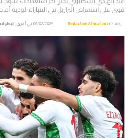
قوي على استعراض البرازيل في المباراة الودية أما
بواسطة
Redaction Africafoot
06/02/2026
في
أخرى
,
البطولا