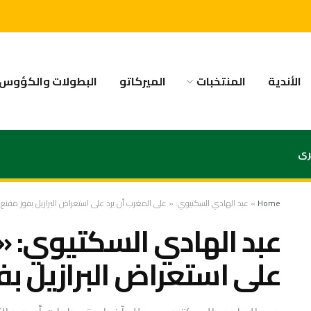
الأندية
المنتخبات
الميركاتو
البطولات والكؤوس
رى
Home
»
عبد الهادي السكتيوي: « على المغرب أن يرد على استعراض البرازيل بفوز مقنع 
عبد الهادي السكتيوي: « 
على استعراض البرازيل بف