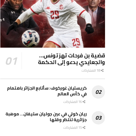
قضية بن فرحات تهز تونس…
والجعايدي يدعو إلى الحكمة
18 المشاركات
كريستيان غوركوف: سأتابع الجزائر باهتمام
في كأس العالم
16 المشاركات
ريان كولي في عين جوليان ستيفان… موهبة
جزائرية تنتظر وقتها
15 المشاركات