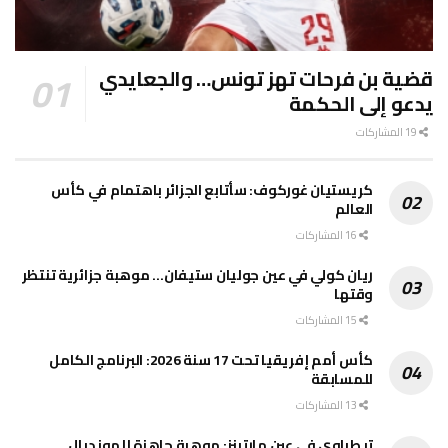
قضية بن فرحات تهز تونس… والجعايدي
يدعو إلى الحكمة
19 المشاركات
كريستيان غوركوف: سأتابع الجزائر باهتمام في كأس
العالم
16 المشاركات
ريان كولي في عين جوليان ستيفان… موهبة جزائرية تنتظر
وقتها
15 المشاركات
كأس أمم إفريقيا تحت 17 سنة 2026: البرنامج الكامل
للمسابقة
13 المشاركات
تيطراوي في عين مارتينز: موهبة جاهزة للمونديال