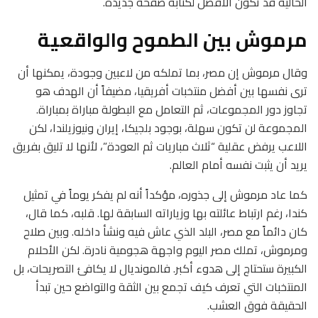
الحالية قد تكون الأفضل لكتابة صفحة جديدة.
مرموش بين الطموح والواقعية
وقال مرموش إن مصر، بما تملكه من لاعبين وجودة، يمكنها أن
ترى نفسها بين أفضل منتخبات أفريقيا، مضيفاً أن الهدف هو
تجاوز دور المجموعات، ثم التعامل مع البطولة مباراة بمباراة.
المجموعة لن تكون سهلة، بوجود بلجيكا، إيران ونيوزيلندا، لكن
اللاعب يرفض عقلية “ثلاث مباريات ثم العودة”، لأنها لا تليق بفريق
يريد أن يثبت نفسه أمام العالم.
كما عاد مرموش إلى جذوره، مؤكداً أنه لم يفكر يوماً في تمثيل
كندا، رغم ارتباط عائلته بها وزياراته السابقة لها. قلبه، كما قال،
كان دائماً مع مصر، البلد الذي عاش فيه ونشأ داخله. وبين صلاح
ومرموش، تملك مصر اليوم واجهة هجومية نادرة. لكن الأحلام
الكبيرة ستحتاج إلى هدوء أكبر. فالمونديال لا يكافئ التصريحات، بل
المنتخبات التي تعرف كيف تجمع بين الثقة والتواضع حين تبدأ
الحقيقة فوق العشب.