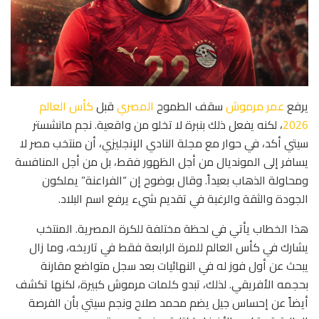
يرفع
عمر مرموش
سقف الطموح
المصري
قبل
كأس العالم
2026
، لكنه يفعل ذلك بنبرة لا تخلو من واقعية. نجم مانشستر
سيتي أكد، في حوار مع مجلة النادي الإنجليزي، أن منتخب مصر لا
يسافر إلى المونديال من أجل الظهور فقط، بل من أجل المنافسة
ومحاولة الذهاب بعيداً. وقال بوضوح إن “الفراعنة” يملكون
الجودة والثقة والرغبة في تقديم شيء يرفع اسم البلاد.
هذا الخطاب يأتي في لحظة مختلفة للكرة المصرية. المنتخب
يشارك في كأس العالم للمرة الرابعة فقط في تاريخه، وما زال
يبحث عن أول فوز له في النهائيات بعد سجل متواضع مقارنة
بحجمه الأفريقي. لذلك، تبدو كلمات مرموش كبيرة، لكنها تكشف
أيضاً عن إحساس جيل يضم محمد صلاح ونجم سيتي بأن الفرصة