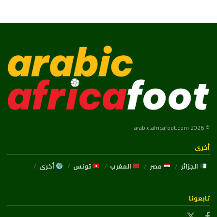
© 2026 arabic.africafoot.com
أخرى
الجزائر
مصر
المغرب
تونس
أخرى
تابعونا