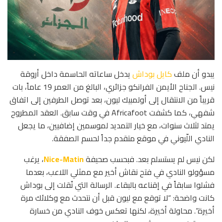
يبدو أن ملف
كايل بوداش
يدخل ساعاته الحاسمة داخل أروقة
نيس. الجناح الأيمن الفرانكو جزائري، البالغ من العمر 19 عاماً، بات
قريباً من الانتقال إلى أولمبيك ليون، بعد توصل الطرفين إلى اتفاق
شفهي، كما كشفت Africafoot في وقت سابق. العقد المطروح
يمتد لثلاث سنوات، مع خيار التمديد لموسمين إضافيين، ما يجعل
النادي اللّيوني في موقع متقدم جداً لحسم الصفقة.
لكن نيس لم يستسلم بعد. فبحسب صحيفة
Nice-Matin
، يرغب
مسؤولو النادي في فتح نقاش أخير مع ممثلي اللاعب، بعدما
فشلوا سابقاً في إقناعه بالبقاء. الرسالة التي نُقلت إلى بوداش
كانت واضحة: “لا توقع مع ليون قبل أن نتحدث مع وكلائك مرة
أخيرة”. محاولة أخيرة، لكنها تعكس خوف النادي من خسارة