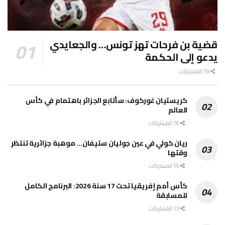
قضية بن فرحات تهز تونس… والجعايدي
يدعو إلى الحكمة
19 المشاركات
كريستيان غوركوف: سأتابع الجزائر باهتمام في كأس
العالم
16 المشاركات
ريان كولي في عين جوليان ستيفان… موهبة جزائرية تنتظر
وقتها
15 المشاركات
كأس أمم إفريقيا تحت 17 سنة 2026: البرنامج الكامل
للمسابقة
13 المشاركات