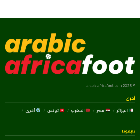
© 2026 arabic.africafoot.com
أخرى
الجزائر
مصر
المغرب
تونس
أخرى
تابعونا