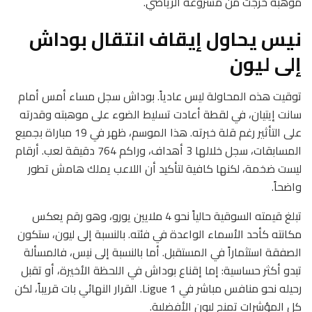
موهبة خرجت من مشروعه الرياضي.
نيس يحاول إيقاف انتقال بوداش
إلى ليون
توقيت هذه المحاولة ليس عادياً. بوداش سجل مساء أمس أمام
سانت إيتيان، في لقطة أعادت تسليط الضوء على موهبته وقدرته
على التأثير رغم قلة خبرته. هذا الموسم، ظهر في 19 مباراة بجميع
المسابقات، سجل خلالها 3 أهداف، وراكم 764 دقيقة لعب. أرقام
ليست ضخمة، لكنها كافية لتأكيد أن اللاعب يملك هامش تطور
واضحاً.
تبلغ قيمته السوقية حالياً نحو 4 ملايين يورو، وهو رقم يعكس
مكانته كأحد الأسماء الواعدة في فئته. بالنسبة إلى ليون، ستكون
الصفقة استثماراً في المستقبل. أما بالنسبة إلى نيس، فالمسألة
تبدو أكثر حساسية: إما إقناع بوداش في اللحظة الأخيرة، أو تقبل
رحيله نحو منافس مباشر في Ligue 1. القرار النهائي بات قريباً، لكن
كل المؤشرات تمنح ليون الأفضلية.