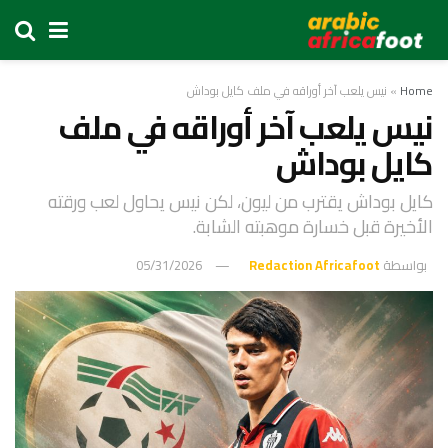
Home
»
نيس يلعب آخر أوراقه في ملف كايل بوداش
نيس يلعب آخر أوراقه في ملف
كايل بوداش
كايل بوداش يقترب من ليون، لكن نيس يحاول لعب ورقته
الأخيرة قبل خسارة موهبته الشابة.
بواسطة
Redaction Africafoot
05/31/2026