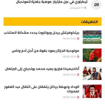
تيطراوي في عين مارتينز: موهبة جاهزة للمونديال
11 المشاركات
التطبيقات
بيتكوفيتش يرحل وبوتابوت يحدد مشكلة المنتخب
08/09/2026
مولودية الجزائر يعود بقوة من أجل آدم وناس
08/09/2026
أكاديميكا فيزيو يعيد محمد بولديني إلى البرتغال
08/09/2026
الوداد ونهضة بركان يتفقان على انتقال عبد الغفور
لعميرات
08/09/2026