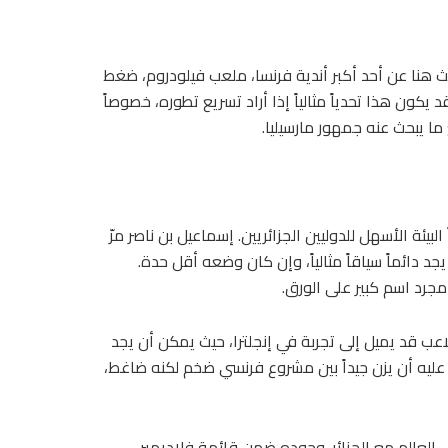
يث هنا عن أحد أكبر أندية فرنسا، ملعب فيلودروم، ضغط
كون هذا تحدياً مثالياً إذا أراد تسريع تطوره، خصوصاً
ما يبحث عنه جمهور مارسيليا.
البيئة الأسهل للدوليين الجزائريين. إسماعيل بن ناصر مرّ
د دائماً سياقاً مثالياً، وإن كان وضعه أقل حدة.
 مجرد اسم كبير على الورق.
لاعب قد يميل إلى تجربة في إنجلترا، حيث يمكن أن يجد
ن عليه أن يزن جيداً بين مشروع فرنسي ضخم لكنه ضاغط،
العالم مع الجزائر. وجوده ضمن قائمة فلاديمير