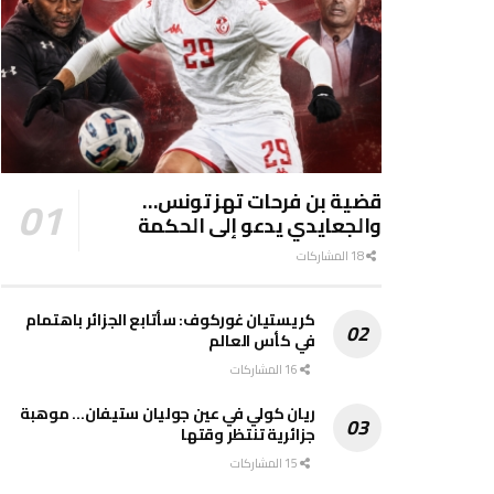
قضية بن فرحات تهز تونس…
والجعايدي يدعو إلى الحكمة
18 المشاركات
كريستيان غوركوف: سأتابع الجزائر باهتمام
في كأس العالم
16 المشاركات
ريان كولي في عين جوليان ستيفان… موهبة
جزائرية تنتظر وقتها
15 المشاركات