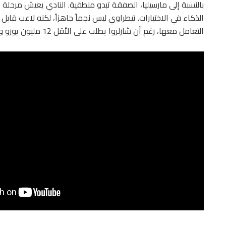
بالنسبة إلى مارسيليا، الصفقة تبدو منطقية. النادي يعيش مرحلة إعا
الذكاء في الاختيارات. تيطراوي ليس نجماً جاهزاً، لكنه لاعب قا
التعامل معها، رغم أن شارلروا يطلب على الأقل 12 مليون يورو ويفضل الانتظار إلى ما بعد كأس العالم.