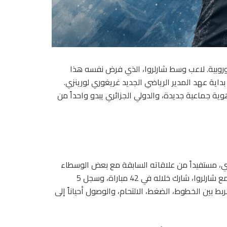
روبية. لاعب وسط شارلروا، الذي فرض نفسه هذا
داية عهد المدير الرياضي الجديد غريغوري لورينزي.
ية جماعية جديدة، والدولي الجزائري يبدو واحداً من
اوي، مستفيداً من علاقاته السابقة مع بعض الوسطاء
في السوق البلجيكية. اللاعب البالغ 22 عاماً أنهى موسماً كاملاً مع شارلروا، شارك خلاله في 42 مباراة، وسجل 5
ى الربط بين الخطوط، الضغط، الالتحام، والوصول أحياناً إلى