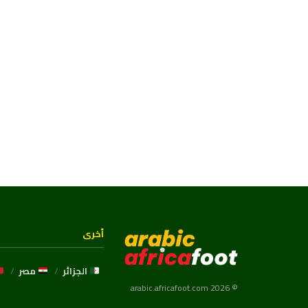
أخرى
الجزائر
مصر
© 2026 arabic.africafoot.com