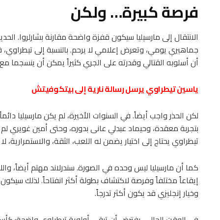
فرصة كبيرة… ولكن
الانتقال إلى مارسيليا سيكون قفزة واضحة مقارنة بشارلروا. الحد
جماهيري يومي، وتعرض إعلامي لا يرحم. بالنسبة إلى تيطراوي، قد ي
أن أسلوبه القتالي وقدرته على الجري كثيراً يمكن أن ينسجما مع 
ياسين تيطراوي يرسل رسالة نارية إلى بيتكوفيتش
لكن الحذر واجب أيضاً. في السنوات الأخيرة، لم يكن مارسيليا دائماً 
بتجربة معقدة، وحيماد عبدلي عانى بدوره، وحتى أمين غويري لم يج
تيطراوي يحتاج إلى اختيار يضمن له اللعب، الثقة، والاستمرارية، لا
كما أن مارسيليا ليس وحده في الصورة. سندرلاند مهتم أيضاً، وال
إيقاعاً مختلفاً وفرصة لاكتشاف بطولة أكثر انفتاحاً. لذلك سيكو
وخيار إنجليزي قد يكون أكثر تدرجاً.
في الوقت الحالي، يفترض أن تبقى أولوية تيطراوي واضحة: كأس 