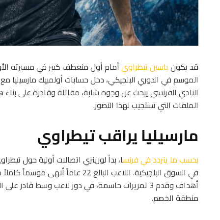
قد يكون
ياسين تيطراوي
أمام أول منعطف كبير في مسيرته الأو
الموسم في الدوري البلجيكي، دخل حسابات أولمبيك مارسيليا مع ب
النادي الفرنسي يبحث عن وجوه شابة، مقاتلة وقادرة على بناء هو
الملفات التي تستجيب لهذا التصور.
مارسيليا يراقب تيطراوي
بحسب ما يتردد في فرنس
ا، بدأ لورينزي اتصالات أولية حول تيطر
أهداف وقدم 3 تمريرات حاسمة، في دور لاعب وسط قادر عل
منطقة الخصم.