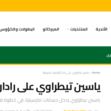
الأندية
المنتخبات
الميركاتو
البطولات والكؤوس
رى
Home
»
ياسين تيطراوي على رادار أولمبيك مارسيليا
ياسين تيطراوي على رادار 
ياسين تيطراوي يدخل حسابات مارسيليا، في خطوة قد 
بواسطة
Naim Beneddra
05/29/2026
في
الأندية
,
البطولات وا