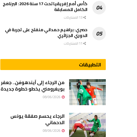
كأس أمم إفريقيا تحت 17 سنة 2026: البرنامج
الكامل للمسابقة
13 المشاركات
حصري: براهيم حمداني منفتح على تجربة في
الدوري الجزائري
11 المشاركات
التطبيقات
من الرجاء إلى آيندهوفن.. جعفر
بويغرومني يخطو خطوة جديدة
08/06/2026
الرجاء يحسم صفقة يونس
الدحماني
08/06/2026