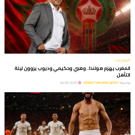
المنتخبات
المغرب يهزم هولندا.. وهبي وحكيمي وديوب يروون ليلة
التأهل
بواسطة
REDACTION AFRICAFOOT
06/30/2026