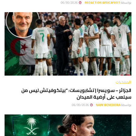
بواسطة
REDACTION AFRICAFOOT
06/30/2026
المنتخبات
الجزائر – سويسرا | تشابويسات: “بيتكوفيتش ليس من
سيلعب على أرضية الميدان
بواسطة
NAIM BENEDDRA
06/30/2026