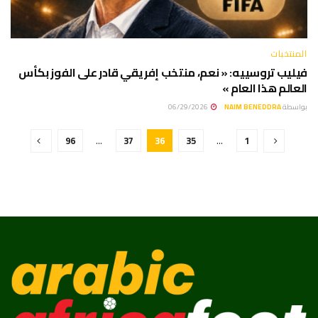
المنتخبات
فيليب تروسييه: « نعم، منتخب إفريقي قادر على الفوز بكأس
العالم هذا العام »
بواسطة
NAIM BENEDDRA
06/29/2026
96
…
37
36
35
…
1