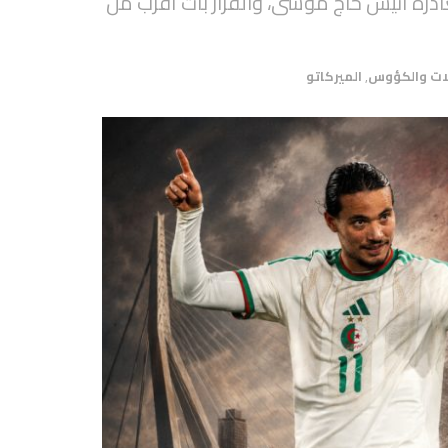
ادرة أنيس حاج موسى، والقرار بات أقرب من
ات والكؤوس
,
الميركاتو