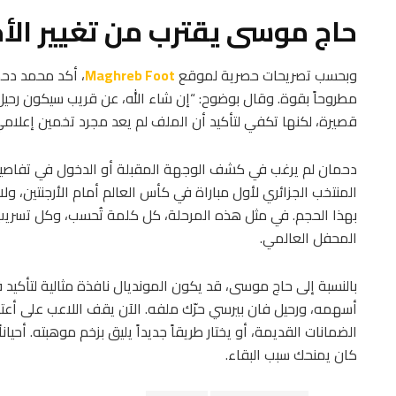
حاج موسى يقترب من تغيير الأ
وبحسب تصريحات حصرية لموقع
Maghreb Foot
، أكد محمد دحم
مطروحاً بقوة. وقال بوضوح: “إن شاء الله، عن قريب سيكون رحيل
قصيرة، لكنها تكفي لتأكيد أن الملف لم يعد مجرد تخمين إعلامي، ب
دحمان لم يرغب في كشف الوجهة المقبلة أو الدخول في تفاص
المنتخب الجزائري لأول مباراة في كأس العالم أمام الأرجنتين، 
بهذا الحجم. في مثل هذه المرحلة، كل كلمة تُحسب، وكل تسريب 
المحفل العالمي.
بالنسبة إلى حاج موسى، قد يكون المونديال نافذة مثالية لتأكيد
أسهمه، ورحيل فان بيرسي حرّك ملفه. الآن يقف اللاعب على أعتا
الضمانات القديمة، أو يختار طريقاً جديداً يليق بزخم موهبته. أحياناً
كان يمنحك سبب البقاء.