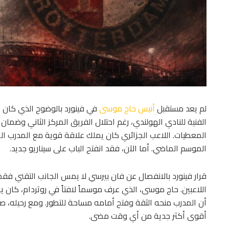
لم يعد مستقبل
أنيس حاج موسى
في فينورد بالوضوح الذي كان ع
الفنية للنادي الهولندي، رغم احتلال الفريق المركز الثاني وضمان ال
المعطيات. اللاعب الجزائري كان يملك علاقة قوية مع المدرب ا
الموسم الماضي. أما الآن، فقد انفتح الباب على سيناريو جديد.
قرار فينورد بالانفصال عن فان بيرسي لا يمس الجانب التقني ف
اللاعبين. حاج موسى، الذي عرف موسماً لافتاً في روتردام، كا
أن المدرب منحه الثقة وفتح أمامه مساحة للتطور. ومع رحيله، ص
أقوى أكثر جدية من أي وقت مضى.