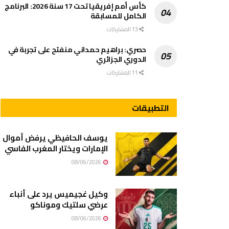
كأس أمم إفريقيا تحت 17 سنة 2026: البرنامج
الكامل للمسابقة
13 المشاركات
حصري: براهيم حمداني منفتح على تجربة في
الدوري الجزائري
11 المشاركات
التطبيقات
يوسف الحافيظي يرفض أموال
الإمارات ويختار المغرب الفاسي
08/06/2026
وكيل غجيميس يرد على أنباء
عرضي سلتيك وموناكو
08/06/2026