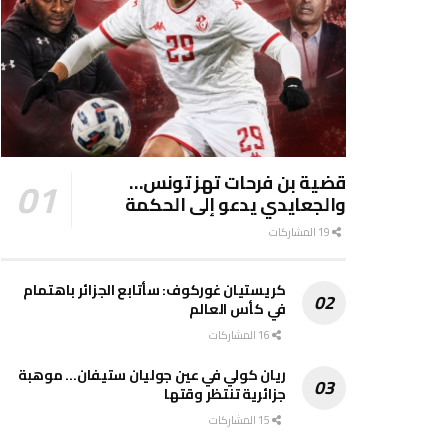
قضية بن فرحات تهز تونس…
والجعايدي يدعو إلى الحكمة
19 المشاركات
كريستيان غوركوف: سأتابع الجزائر باهتمام
في كأس العالم
16 المشاركات
ريان كولي في عين جوليان ستيفان… موهبة
جزائرية تنتظر وقتها
15 المشاركات