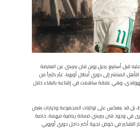
ليه قبل أسابيع. رحيل روبن فان بيرسي عن العارضة
تأهل المباشر إلى دوري أبطال أوروبا، غيّر كثيراً من
لهولندي، وهي علاقة ساهمت في إقناعه بالبقاء خلال
قط، بل قد ينعكس على توازنات المجموعة وخيارات بعض
ن يرى في وجود فان بيرسي ضمانة رياضية مهمة، خاصة
ار التفكير في خوض تجربة أكبر داخل دوري أوروبي