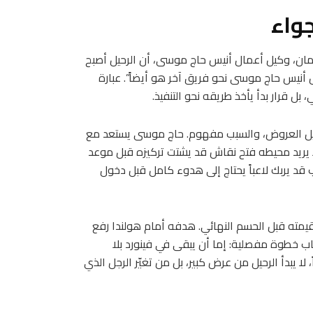
جواء
ان، وكيل أعمال أنيس حاج موسى، أن الرحيل أصبح
 أنيس حاج موسى نحو فريق آخر هو أيضاً”. عبارة
ل قرار بدأ يأخذ طريقه نحو التنفيذ.
يل العروض، والسبب مفهوم. حاج موسى يستعد مع
ولا يريد محيطه فتح نقاش قد يشتت تركيزه قبل موعد
قد يربك لاعباً يحتاج إلى هدوء كامل قبل دخول
 قيمته قبل الحسم النهائي. هدفه أمام هولندا رفع
ب خطوة مفصلية: إما أن يبقى في فينورد بلا
، لا يبدأ الرحيل من عرض كبير، بل من تغيّر الرجل الذي