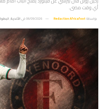
رحيل روبن فان بيرسي عن فينورد يفتح الباب أمام مغ
أي وقت مضى.
بواسطة
Redaction Africafoot
06/09/2026
في
الأندية
,
البطول