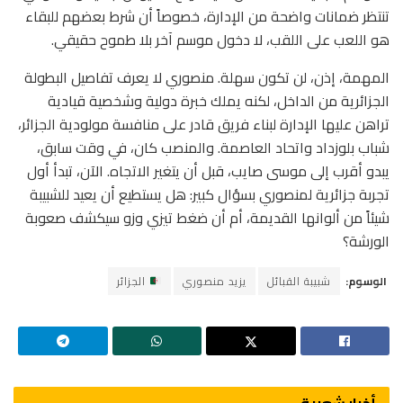
تنتظر ضمانات واضحة من الإدارة، خصوصاً أن شرط بعضهم للبقاء
هو اللعب على اللقب، لا دخول موسم آخر بلا طموح حقيقي.
المهمة، إذن، لن تكون سهلة. منصوري لا يعرف تفاصيل البطولة
الجزائرية من الداخل، لكنه يملك خبرة دولية وشخصية قيادية
تراهن عليها الإدارة لبناء فريق قادر على منافسة مولودية الجزائر،
شباب بلوزداد واتحاد العاصمة. والمنصب كان، في وقت سابق،
يبدو أقرب إلى موسى صايب، قبل أن يتغير الاتجاه. الآن، تبدأ أول
تجربة جزائرية لمنصوري بسؤال كبير: هل يستطيع أن يعيد للشبيبة
شيئاً من ألوانها القديمة، أم أن ضغط تيزي وزو سيكشف صعوبة
الورشة؟
الوسوم:
شبيبة القبائل
يزيد منصوري
الجزائر
أخبار شعبية