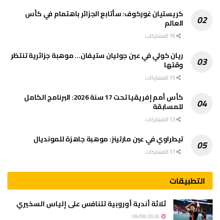
كريستيان غوركوف: سأتابع الجزائر باهتمام في كأس
العالم
16 المشاركات
ريان كولي في عين جوليان ستيفان… موهبة جزائرية تنتظر
وقتها
15 المشاركات
كأس أمم إفريقيا تحت 17 سنة 2026: البرنامج الكامل
للمسابقة
13 المشاركات
تيطراوي في عين مارتينز: موهبة جاهزة للمونديال
11 المشاركات
التطبيقات
ثلاثة أندية أوروبية تتنافس على إلياس السخيري
08/08/2026