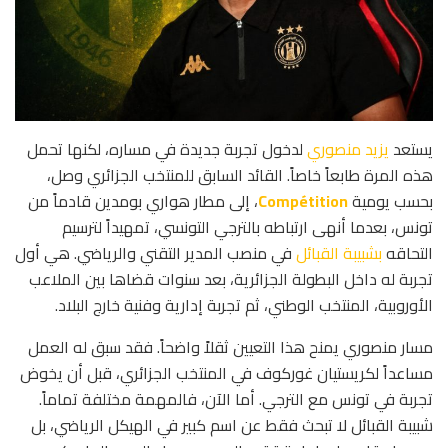
يستعد
يزيد منصوري
لدخول تجربة جديدة في مساره، لكنها تحمل
هذه المرة طابعاً خاصاً. القائد السابق للمنتخب الجزائري وصل،
بحسب يومية
Compétition
، إلى مطار هواري بومدين قادماً من
تونس، بعدما أنهى ارتباطه بالترجي التونسي، تمهيداً لترسيم
التحاقه
بشبيبة القبائل
في منصب المدير التقني والرياضي. هي أول
تجربة له داخل البطولة الجزائرية، بعد سنوات قضاها بين الملاعب
الأوروبية، المنتخب الوطني، ثم تجربة إدارية وفنية خارج البلاد.
مسار منصوري يمنح هذا التعيين ثقلاً واضحاً. فقد سبق له العمل
مساعداً لكريستيان غوركوف في المنتخب الجزائري، قبل أن يخوض
تجربة في تونس مع الترجي. أما الآن، فالمهمة مختلفة تماماً.
شبيبة القبائل لا تبحث فقط عن اسم كبير في الهيكل الرياضي، بل