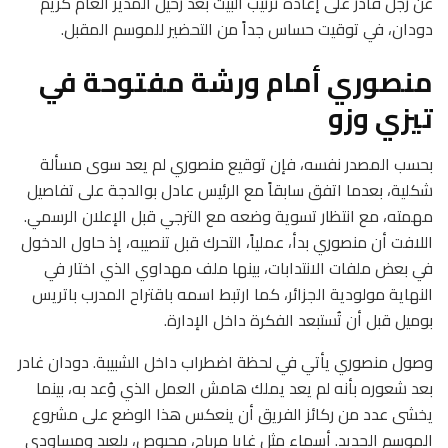
عن رجل قادر على إعادة ترتيب البيت بعد رحيل المدير العام كريم
دودان، في توقيت حساس جداً من التحضير للموسم المقبل.
منصوري أمام ورشة مفتوحة في
تيزي وزو
بحسب المصدر نفسه، فإن توقيع منصوري لم يعد سوى مسألة
شكلية، بعدما اتفق سابقاً مع الرئيس عادل بوالدجة على تفاصيل
مهمته، مع انتظار تسوية وضعه مع الترجي قبل الإعلان الرسمي.
اللافت أن منصوري بدأ، عملياً، التحرك قبل تنصيبه، إذ حاول الدخول
في بعض ملفات الانتدابات، بينها ملف مهداوي الذي اختار في
النهاية مولودية الجزائر، كما ارتبط اسمه باقتراح المدرب باتريس
بوميل قبل أن تُستبعد الفكرة داخل الإدارة.
وصول منصوري يأتي في لحظة اضطراب داخل الشبيبة. دودان غادر
بعد شعوره بأنه لم يعد يملك هامش العمل الذي وُعد به، بينما
يخشى عدد من ركائز الفريق أن ينعكس هذا الوضع على مشروع
الموسم الجديد. أسماء مثل غايا مرباح، محيوص، بلعيد ومساودي