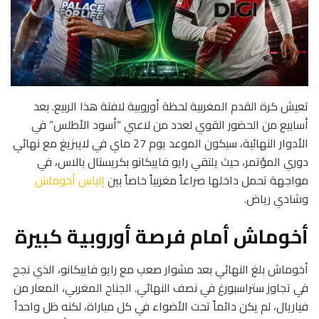
تعيش كرة القدم المغربية لحظة أوروبية لافتة هذا الربيع. بعد
أسابيع من الحضور القوي لعدد من لاعبي “أسود الأطلس” في
الأدوار النهائية، سيكون الموعد يوم 27 ماي في لايبزيغ مع نهائي
دوري المؤتمر، حيث يلتقي رايو فاييكانو بكريستال بالاس، في
مواجهة تحمل داخلها صراعاً مغربياً خاصاً بين
إلياس أخوماش
وشادي رياض.
أخوماش أمام فرصة أوروبية كبيرة
أخوماش بلغ النهائي بعد مشوار صعب مع رايو فاييكانو، الذي نجح
في تجاوز ستراسبورغ في نصف النهائي. الجناح المغربي، المعار من
فياريال، لم يكن دائماً تحت الأضواء في كل مباراة، لكنه ظل واحداً