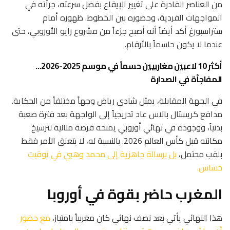
من العناصر القادرة على تغيير الإيقاع بفضل سرعته، جرأته في
المواجهات الفردية، وحضوره بين الخطوط. ظهوره أمام
ستراسبورغ أكد أيضاً أنه أصبح جزءاً من مشروع رايو الأوروبي، حتى
عندما لا يكون حاسماً بالأرقام.
أكثر 10 لاعبين مغاربيين حسماً في موسم 2025-2026…
المفاجأة في الصدارة
في الجهة المقابلة، يمثل شادي رياض وجهاً مختلفاً من الحكاية.
مدافع كريستال بالاس عاد تدريجياً إلى الواجهة بعد فترة صعبة
بدنياً، ووجوده في نهائي أوروبي يمنحه فرصة مثالية لترسيخ
مكانته قبل كأس العالم 2026. بالنسبة له، لا يتعلق الأمر فقط
بلقب محتمل،
بل برسالة جاهزية إلى محمد وهبي في توقيت
حساس.
المغرب حاضر بقوة في أوروبا
هذا النهائي يأتي بعد نصف نهائي كان مغربياً بامتياز،
مع حضور