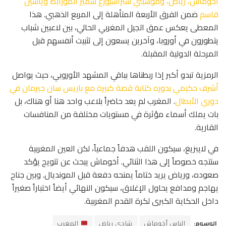
أخوماش، رياض، وموهبتي ستراسبورغ سمير المورابط وياسين
قاسم
ضمن الفرق الأربعة المتأهلة إلى المربع الذهبي. هذا
المعطى يعكس عمق الجيل المغربي الحالي، بين لاعبين شباب
يتطورون في أوروبا، وآخرين يسعون إلى تثبيت أنفسهم قبل
المرحلة الدولية المقبلة.
الرمزية تبدو أكبر إذا ربطناها بباقي المشهد الأوروبي، حيث يواصل
أشرف حكيمي بدوره كتابة قصة كبيرة مع باريس سان جيرمان في
دوري الأبطال
. المغرب لم يعد حاضراً بلاعب واحد هنا أو هناك، بل
بات يملك أسماء مؤثرة في مستويات مختلفة من المنافسات
القارية.
في لايبزيغ، سيكون اللقب هدفاً جماعياً، لكن العين المغربية
ستتجه خصوصاً إلى هذا الثنائي. أخوماش يبحث عن تتويج يؤكد
صعوده، ورياض يريد ختاماً يمنحه دفعة قبل المونديال. وبين جناح
يهاجم ومدافع يحاول الإغلاق، سيكون النهائي أيضاً اختباراً صغيراً
داخل الحكاية الكبرى لكرة القدم المغربية.
الوسوم:
إلياس أخوماش
شادي رياض
المغرب