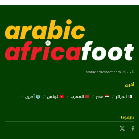
© 2026 arabic.africafoot.com
أخرى
الجزائر
مصر
المغرب
تونس
أخرى
تابعونا