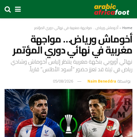
Home
»
أخوماش ورياض… مواجهة مغربية في نهائي دوري المؤتمر
أخوماش ورياض… مواجهة
مغربية في نهائي دوري المؤتمر
نهائي أوروبي بنكهة مغربية ينتظر إلياس أخوماش وشادي
رياض في ليلة قد تعزز حضور “أسود الأطلس” قارياً.
بواسطة
Naim Beneddra
05/08/2026