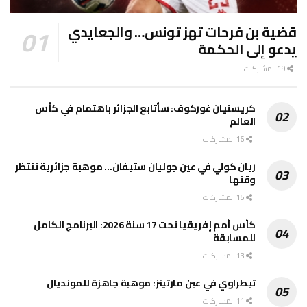
قضية بن فرحات تهز تونس… والجعايدي
يدعو إلى الحكمة
19 المشاركات
كريستيان غوركوف: سأتابع الجزائر باهتمام في كأس
العالم
16 المشاركات
ريان كولي في عين جوليان ستيفان… موهبة جزائرية تنتظر
وقتها
15 المشاركات
كأس أمم إفريقيا تحت 17 سنة 2026: البرنامج الكامل
للمسابقة
13 المشاركات
تيطراوي في عين مارتينز: موهبة جاهزة للمونديال
11 المشاركات