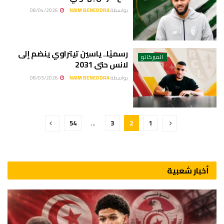
بواسطة
NAIM BENEDDRA
08/04/2026
رسميًا.. ياسين تيتراوي ينضم إلى
الميركاتو
لانس حتى 2031
بواسطة
NAIM BENEDDRA
08/03/2026
54
…
3
2
1
أخبار شعبية