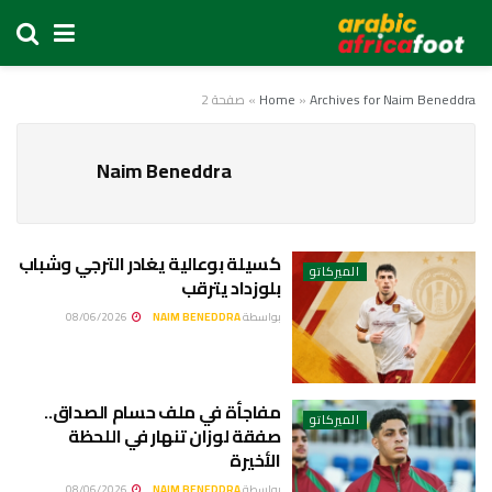
Archives for Naim Beneddra
»
Home
»
صفحة 2
Naim Beneddra
كسيلة بوعالية يغادر الترجي وشباب
الميركاتو
بلوزداد يترقب
بواسطة
NAIM BENEDDRA
08/06/2026
مفاجأة في ملف حسام الصداق..
الميركاتو
صفقة لوزان تنهار في اللحظة
الأخيرة
بواسطة
NAIM BENEDDRA
08/06/2026