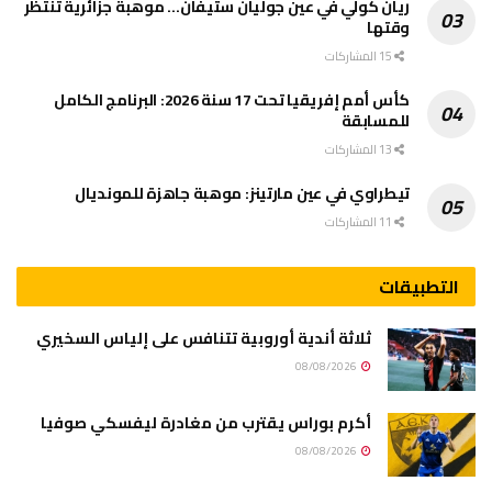
ريان كولي في عين جوليان ستيفان… موهبة جزائرية تنتظر
وقتها
15 المشاركات
كأس أمم إفريقيا تحت 17 سنة 2026: البرنامج الكامل
للمسابقة
13 المشاركات
تيطراوي في عين مارتينز: موهبة جاهزة للمونديال
11 المشاركات
التطبيقات
ثلاثة أندية أوروبية تتنافس على إلياس السخيري
08/08/2026
أكرم بوراس يقترب من مغادرة ليفسكي صوفيا
08/08/2026