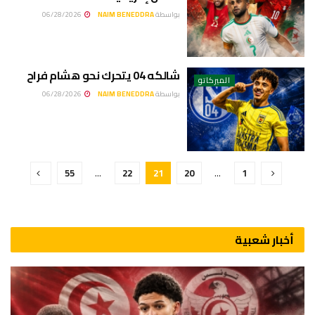
بواسطة
NAIM BENEDDRA
06/28/2026
شالكه 04 يتحرك نحو هشام فراح
الميركاتو
بواسطة
NAIM BENEDDRA
06/28/2026
55
…
22
21
20
…
1
أخبار شعبية