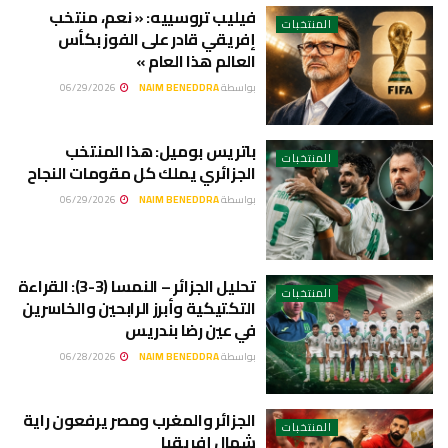
فيليب تروسييه: « نعم، منتخب
المنتخبات
إفريقي قادر على الفوز بكأس
العالم هذا العام »
بواسطة
NAIM BENEDDRA
06/29/2026
باتريس بوميل: هذا المنتخب
المنتخبات
الجزائري يملك كل مقومات النجاح
بواسطة
NAIM BENEDDRA
06/29/2026
تحليل الجزائر – النمسا (3-3): القراءة
المنتخبات
التكتيكية وأبرز الرابحين والخاسرين
في عين رضا بندريس
بواسطة
NAIM BENEDDRA
06/28/2026
الجزائر والمغرب ومصر يرفعون راية
المنتخبات
شمال إفريقيا