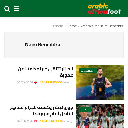
Archives for Naim Beneddra
»
Home
»
صفحة 21
Naim Beneddra
الجزائر تتلقى خبرا مطمئنا عن
المنتخبات
عمورة
بواسطة
NAIM BENEDDRA
07/01/2026
جورج ليكنز يكشف للجزائر مفاتيح
الأخبار
التأهل أمام سويسرا
بواسطة
NAIM BENEDDRA
07/01/2026