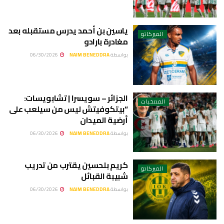
ياسين بن أحمد يدرس مستقبله بعد
الميركاتو
مغادرة بارادو
بواسطة
NAIM BENEDDRA
06/30/2026
الجزائر – سويسرا | تشابويسات:
المنتخبات
“بيتكوفيتش ليس من سيلعب على
أرضية الميدان
بواسطة
NAIM BENEDDRA
06/30/2026
كريم بلحسين يقترب من تدريب
الميركاتو
شبيبة القبائل
بواسطة
NAIM BENEDDRA
06/30/2026